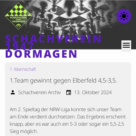
light_mode
SCHACHVEREIN
1947
menu
DORMAGEN
1. Mannschaft
Home
1.Team gewinnt gegen Elberfeld 4,5-3,5.
Beiträge
Mannschaften
Schachverein Archiv
13. Oktober 2024
person
event
Ranglisten
Am 2. Spieltag der NRW-Liga konnte sich unser Team
Termine
am Ende verdient durchsetzen. Das Ergebnis erscheint
Verschiedenes
knapp, aber es war auch ein 5-3 oder sogar ein 5,5-2,5
Sieg möglich.
Kontakt