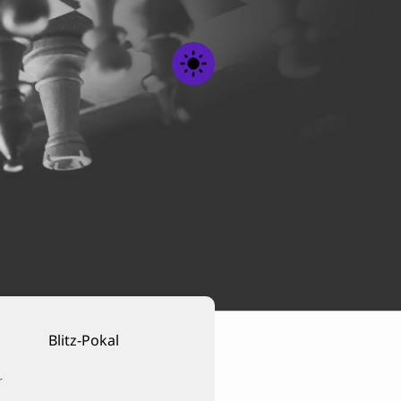
light_mode
h
Blitz-Pokal
r