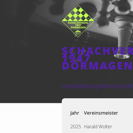
SCHACHVE
1947
DORMAGE
Home
Beiträge
Mannschaf
Jahr
Vereinsmeister
2025
Harald Wolter