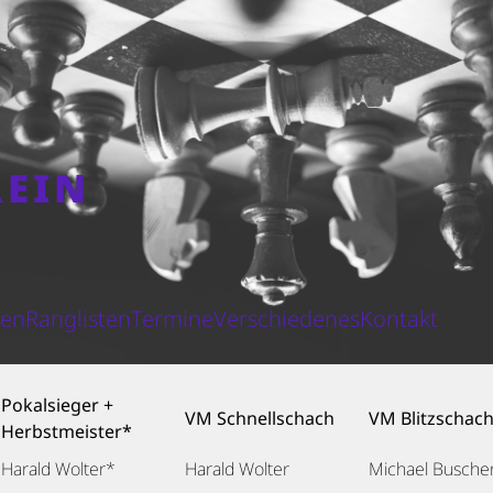
REIN
N
ten
Ranglisten
Termine
Verschiedenes
Kontakt
Pokalsieger +
VM Schnellschach
VM Blitzschac
Herbstmeister*
Harald Wolter*
Harald Wolter
Michael Busche