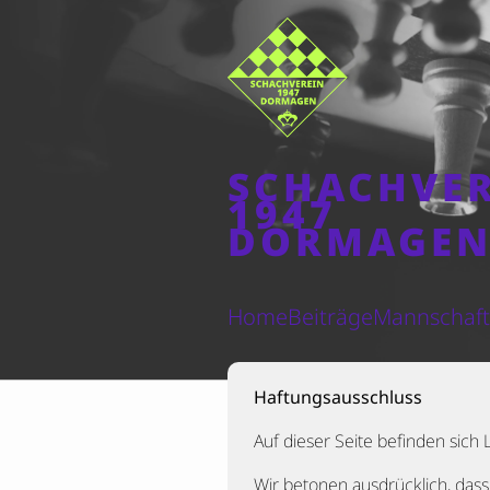
SCHACHVE
1947
DORMAGE
Home
Beiträge
Mannschaf
Haftungsausschluss
Auf dieser Seite befinden sich 
Wir betonen ausdrücklich, dass 