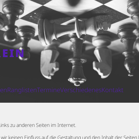
REIN
N
ten
Ranglisten
Termine
Verschiedenes
Kontakt
Links zu anderen Seiten im Internet.
wir keinen Einfluss auf die Gestaltung und den Inhalt der Seiten h