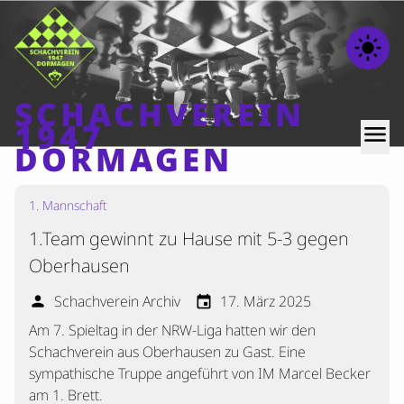
light_mode
SCHACHVEREIN
1947
menu
DORMAGEN
1. Mannschaft
Home
1.Team gewinnt zu Hause mit 5-3 gegen
Beiträge
Oberhausen
Mannschaften
Schachverein Archiv
17. März 2025
person
event
Ranglisten
Am 7. Spieltag in der NRW-Liga hatten wir den
Termine
Schachverein aus Oberhausen zu Gast. Eine
Verschiedenes
sympathische Truppe angeführt von IM Marcel Becker
am 1. Brett.
Kontakt