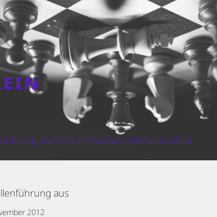
REIN
N
ten
Ranglisten
Termine
Verschiedenes
Kontakt
ellenführung aus
ovember 2012