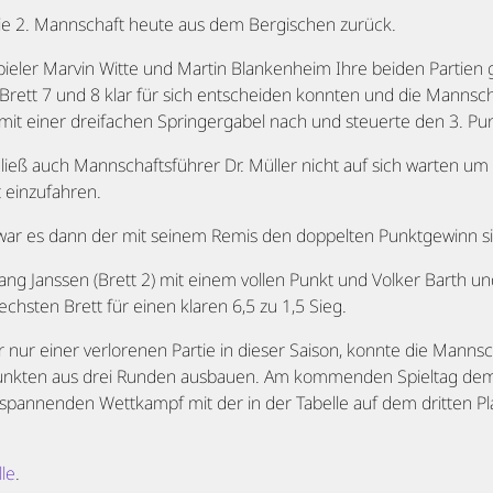
die 2. Mannschaft heute aus dem Bergischen zurück.
ler Marvin Witte und Martin Blankenheim Ihre beiden Partien
ett 7 und 8 klar für sich entscheiden konnten und die Mannscha
mit einer dreifachen Springergabel nach und steuerte den 3. Pun
ieß auch Mannschaftsführer Dr. Müller nicht auf sich warten um
 einzufahren.
war es dann der mit seinem Remis den doppelten Punktgewinn sic
ang Janssen (Brett 2) mit einem vollen Punkt und Volker Barth u
chsten Brett für einen klaren 6,5 zu 1,5 Sieg.
 nur einer verlorenen Partie in dieser Saison, konnte die Mannsc
punkten aus drei Runden ausbauen. Am kommenden Spieltag dem
spannenden Wettkampf mit der in der Tabelle auf dem dritten P
lle
.