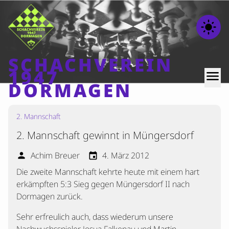
light_mode
SCHACHVEREIN
1947
menu
DORMAGEN
2. Mannschaft
Home
2. Mannschaft gewinnt in Müngersdorf
Beiträge
Mannschaften
Achim Breuer
4. März 2012
person
event
Die zweite Mannschaft kehrte heute mit einem hart
Ranglisten
erkämpften 5:3 Sieg gegen Müngersdorf II nach
Termine
Dormagen zurück.
Verschiedenes
Sehr erfreulich auch, dass wiederum unsere
Kontakt