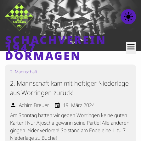
light_mode
SCHACHVEREIN
1947
menu
DORMAGEN
2. Mannschaft
Home
2. Mannschaft kam mit heftiger Niederlage
Beiträge
aus Worringen zurück!
Mannschaften
Achim Breuer
19. März 2024
person
event
Ranglisten
Am Sonntag hatten wir gegen Worringen keine guten
Termine
Karten! Nur Aljoscha gewann seine Partie! Alle anderen
Verschiedenes
gingen leider verloren! So stand am Ende eine 1 zu 7
Niederlage zu Buche!
Kontakt