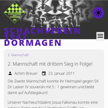
light_mode
SCHACHVEREIN
1947
menu
DORMAGEN
2. Mannschaft
Home
2. Mannschaft mit drittem Sieg in Folge!
Beiträge
Mannschaften
Achim Breuer
23. Januar 2011
person
event
Die Zweite Mannschaft konnte ihr Heimspiel gegen SK
Ranglisten
Dr. Lasker IV souverän mit 5 : 1 gewinnen und bleibt
Termine
damit auf Aufstiegskurs!
Verschiedenes
Unserer Nachwuchstalent Josua Falkenau konnte eine
Kontakt