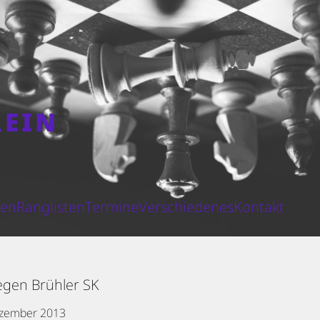
REIN
N
ten
Ranglisten
Termine
Verschiedenes
Kontakt
gegen Brühler SK
ezember 2013