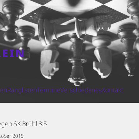
REIN
N
ten
Ranglisten
Termine
Verschiedenes
Kontakt
egen SK Brühl 3:5
tober 2015