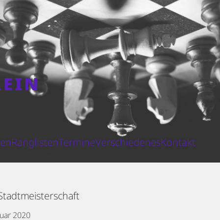
REIN
N
ten
Ranglisten
Termine
Verschiedenes
Kontakt
Stadtmeisterschaft
nuar 2020