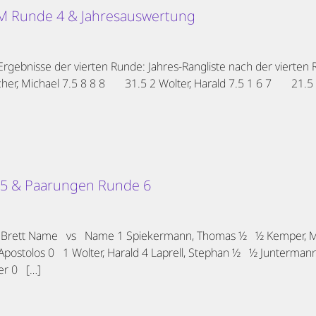
 VM Runde 4 & Jahresauswertung
 Ergebnisse der vierten Runde: Jahres-Rangliste nach der vierte
r, Michael 7.5 8 8 8 31.5 2 Wolter, Harald 7.5 1 6 7 21.
 5 & Paarungen Runde 6
e: Brett Name vs Name 1 Spiekermann, Thomas ½ ½ Kemper, Mi
 Apostolos 0 1 Wolter, Harald 4 Laprell, Stephan ½ ½ Juntermann
ker 0 […]