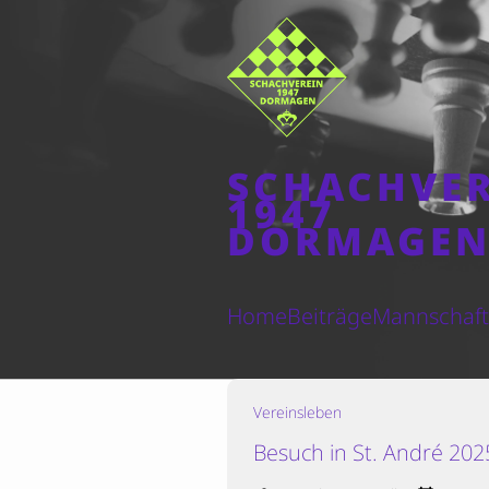
SCHACHVE
1947
DORMAGE
Home
Beiträge
Mannschaf
Vereinsleben
Besuch in St. André 202