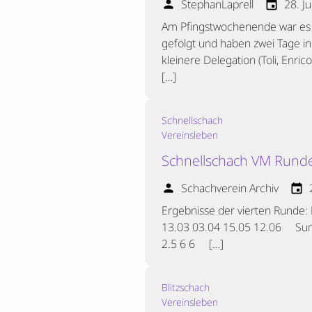
StephanLaprell
28. J
person
event
Am Pfingstwochenende war es w
gefolgt und haben zwei Tage in 
kleinere Delegation (Toli, Enri
[…]
Schnellschach
Vereinsleben
Schnellschach VM Runde
Schachverein Archiv
person
event
Ergebnisse der vierten Runde:
13.03 03.04 15.05 12.06 Summ
2.5 6 6 […]
Blitzschach
Vereinsleben