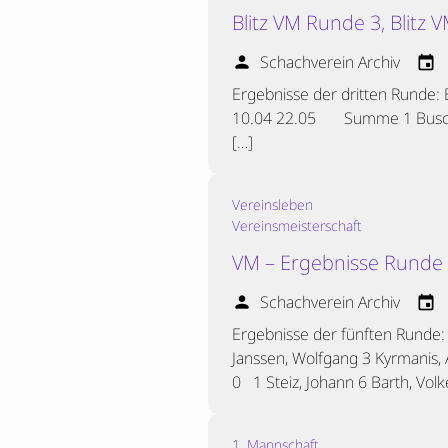
Blitz VM Runde 3, Blitz
Schachverein Archiv
person
event
Ergebnisse der dritten Runde:
10.04 22.05 Summe 1 Busche
[…]
Vereinsleben
Vereinsmeisterschaft
VM – Ergebnisse Runde
Schachverein Archiv
person
event
Ergebnisse der fünften Rund
Janssen, Wolfgang 3 Kyrmanis,
0 1 Steiz, Johann 6 Barth, Vol
1. Mannschaft