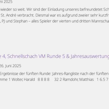
uni 2025
ieder so weit. Wir sind der Einladung unseres befreundetet Sc
St. André verbracht. Diesmal war es aufgrund zweier sehr kurzfri
co, PJ und Stephan – alles Spieler der vierten und dritten Mannsch
 4, Schnellschach VM Runde 5 & Jahresauswertun
26. Juni 2025
 Ergebnisse der fünften Runde: Jahres-Rangliste nach der fünft
e 1 Wolter, Harald 8 8 8 8 32 2 Ramdohr, Matthias 1 6.5 7 7