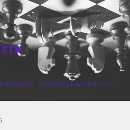
REIN
N
ten
Ranglisten
Termine
Verschiedenes
Kontakt
5