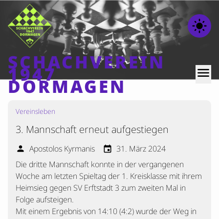
light_mode
SCHACHVEREIN
1947
menu
DORMAGEN
Vereinsleben
Home
3. Mannschaft erneut aufgestiegen
Beiträge
Mannschaften
Apostolos Kyrmanis
31. März 2024
person
event
Die dritte Mannschaft konnte in der vergangenen
Ranglisten
Woche am letzten Spieltag der 1. Kreisklasse mit ihrem
Termine
Heimsieg gegen SV Erftstadt 3 zum zweiten Mal in
Verschiedenes
Folge aufsteigen.
Mit einem Ergebnis von 14:10 (4:2) wurde der Weg in
Kontakt