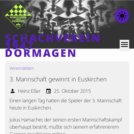
light_mode
SCHACHVEREIN
1947
menu
DORMAGEN
Vereinsleben
Home
3. Mannschaft gewinnt in Euskirchen
Beiträge
Mannschaften
Heinz Eßer
25. Oktober 2015
person
event
Einen langen Tag hatten die Spieler der 3. Mannschaft
Ranglisten
heute in Euskirchen.
Termine
Julius Hamacher, der seinen ersten Mannschaftskampf
Verschiedenes
überhaupt bestriit, mußte sich seinem erfahrenerem
Kontakt