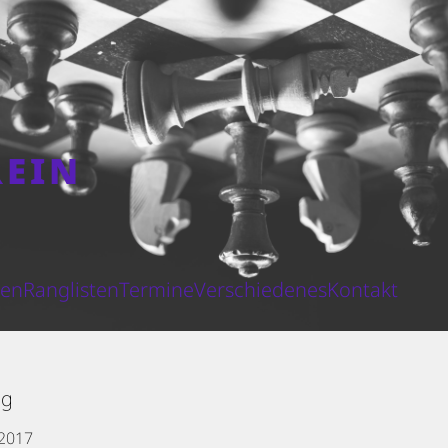
REIN
N
ten
Ranglisten
Termine
Verschiedenes
Kontakt
eg
 2017