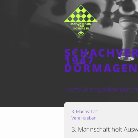
SCHACHVE
1947
DORMAGE
Home
Beiträge
Mannschaf
3. Mannschaft
Vereinsleben
3. Mannschaft holt Ausw