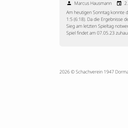
Marcus Hausmann
2
person
event
Am heutigen Sonntag konnte di
1:5 (6:18). Da die Ergebnisse 
Sieg am letzten Spieltag notwe
Spiel findet am 07.05.23 zuha
2026 © Schachverein 1947 Dorm