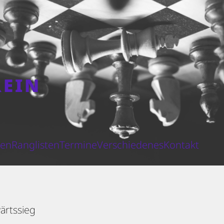
REIN
N
ten
Ranglisten
Termine
Verschiedenes
Kontakt
ärtssieg