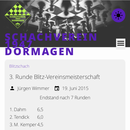
light_mode
SCHACHVEREIN
1947
menu
DORMAGEN
Blitzschach
Home
3. Runde Blitz-Vereinsmeisterschaft
Beiträge
Mannschaften
Jürgen Wimmer
19. Juni 2015
person
event
Endstand nach 7 Runden
Ranglisten
Termine
1.
Dahm
6,5
2.
Tendick
6,0
Verschiedenes
3.
M. Kemper
4,5
Kontakt