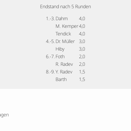
Endstand nach 5 Runden
1.-3.
Dahm
4,0
M. Kemper
4,0
Tendick
4,0
4.-5.
Dr. Müller
3,0
Hiby
3,0
6.-7.
Foth
2,0
R. Radev
2,0
8.-9.
Y. Radev
1,5
Barth
1,5
agen