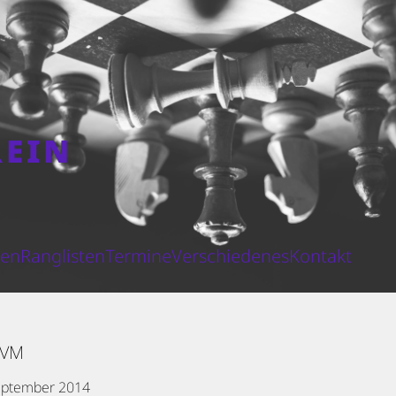
REIN
N
ten
Ranglisten
Termine
Verschiedenes
Kontakt
-VM
eptember 2014