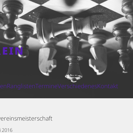
REIN
N
ten
Ranglisten
Termine
Verschiedenes
Kontakt
ereinsmeisterschaft
li 2016