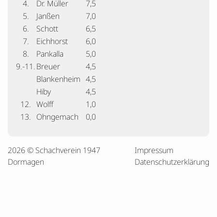
4.
Dr. Müller
7,5
5.
Janßen
7,0
6.
Schott
6,5
7.
Eichhorst
6,0
8.
Pankalla
5,0
9.-11.
Breuer
4,5
Blankenheim
4,5
Hiby
4,5
12.
Wolff
1,0
13.
Ohngemach
0,0
2026 © Schachverein 1947
Impressum
Dormagen
Datenschutzerklärung