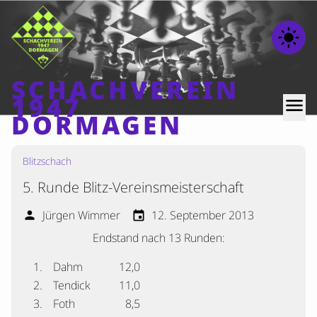
light_mode
SCHACHVEREIN
1947
menu
DORMAGEN
Blitzschach
Home
5. Runde Blitz-Vereinsmeisterschaft
Beiträge
Mannschaften
Jürgen Wimmer
12. September 2013
person
event
Endstand nach 13 Runden:
Ranglisten
Termine
1.
Dahm
12,0
2.
Tendick
11,0
Verschiedenes
3.
Foth
8,5
Kontakt