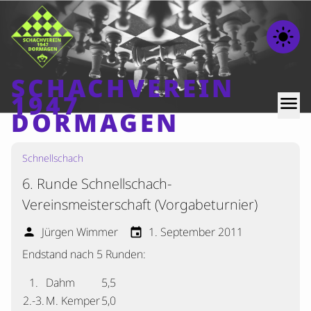
light_mode
SCHACHVEREIN
1947
menu
DORMAGEN
Schnellschach
Home
6. Runde Schnellschach-
Beiträge
Vereinsmeisterschaft (Vorgabeturnier)
Mannschaften
Jürgen Wimmer
1. September 2011
person
event
Ranglisten
Endstand nach 5 Runden:
Termine
Verschiedenes
1.
Dahm
5,5
2.-3.
M. Kemper
5,0
Kontakt