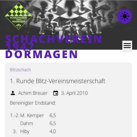
light_mode
SCHACHVEREIN
1947
menu
DORMAGEN
Blitzschach
Home
1. Runde Blitz-Vereinsmeisterschaft
Beiträge
Mannschaften
Achim Breuer
3. April 2010
person
event
Bereinigter Endstand:
Ranglisten
Termine
1.-2.
M. Kemper
6,5
Dahm
6,5
Verschiedenes
3.
Hiby
4,0
Kontakt