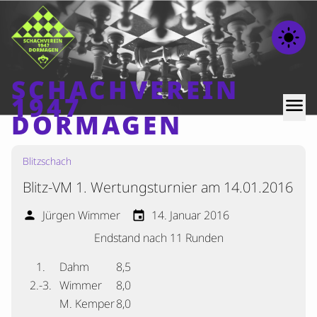
light_mode
SCHACHVEREIN
1947
menu
DORMAGEN
Blitzschach
Home
Blitz-VM 1. Wertungsturnier am 14.01.2016
Beiträge
Mannschaften
Jürgen Wimmer
14. Januar 2016
person
event
Endstand nach 11 Runden
Ranglisten
Termine
1.
Dahm
8,5
2.-3.
Wimmer
8,0
Verschiedenes
M. Kemper
8,0
Kontakt