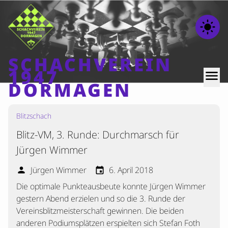
light_mode
SCHACHVEREIN
1947
menu
DORMAGEN
Blitzschach
Home
Blitz-VM, 3. Runde: Durchmarsch für
Beiträge
Jürgen Wimmer
Mannschaften
Jürgen Wimmer
6. April 2018
person
event
Ranglisten
Die optimale Punkteausbeute konnte Jürgen Wimmer
Termine
gestern Abend erzielen und so die 3. Runde der
Verschiedenes
Vereinsblitzmeisterschaft gewinnen. Die beiden
anderen Podiumsplätzen erspielten sich Stefan Foth
Kontakt