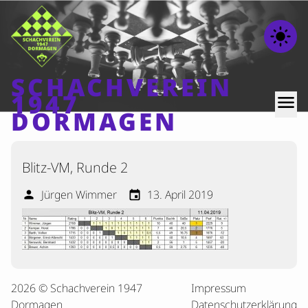
light_mode
SCHACHVEREIN
1947
menu
DORMAGEN
Home
Blitz-VM, Runde 2
Beiträge
Jürgen Wimmer
13. April 2019
person
event
Mannschaften
Ranglisten
Termine
Verschiedenes
2026 © Schachverein 1947
Impressum
Kontakt
Dormagen
Datenschutzerklärung