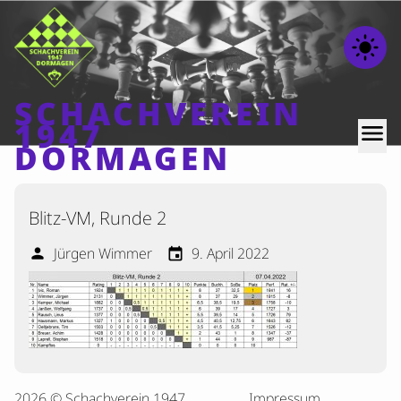
light_mode
SCHACHVEREIN
1947
menu
DORMAGEN
Home
Blitz-VM, Runde 2
Beiträge
Jürgen Wimmer
9. April 2022
person
event
Mannschaften
Ranglisten
Termine
Verschiedenes
Kontakt
2026 © Schachverein 1947
Impressum