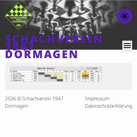
light_mode
SCHACHVEREIN
1947
menu
DORMAGEN
Home
Beiträge
Mannschaften
2026 © Schachverein 1947
Impressum
Ranglisten
Dormagen
Datenschutzerklärung
Termine
Verschiedenes
Kontakt