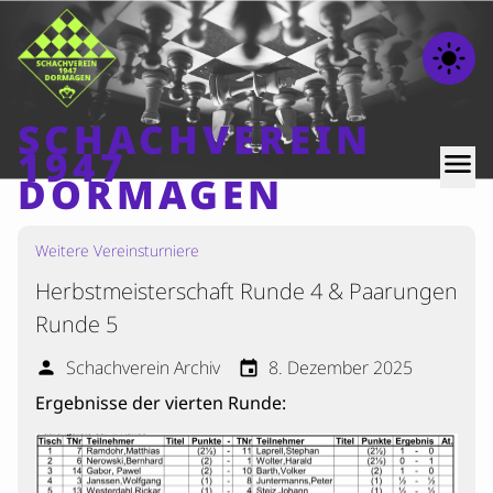
light_mode
SCHACHVEREIN
1947
menu
DORMAGEN
Weitere Vereinsturniere
Home
Herbstmeisterschaft Runde 4 & Paarungen
Beiträge
Runde 5
Mannschaften
Schachverein Archiv
8. Dezember 2025
person
event
Ranglisten
Ergebnisse der vierten Runde:
Termine
Verschiedenes
Kontakt