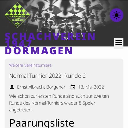
light_mode
SCHACHVEREIN
1947
menu
DORMAGEN
Weitere Vereinsturniere
Home
Normal-Turnier 2022: Runde 2
Beiträge
Mannschaften
Ernst Albrecht Börgener
13. Mai 2022
person
event
Wie schon zur ersten Runde sind auch zur zweiten
Ranglisten
Runde des Normal-Turniers wieder 8 Speler
Termine
angetreten.
Verschiedenes
Paarungsliste
Kontakt