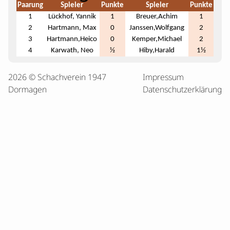
Paarung
Spieler
Punkte
Spieler
Punkte
1
Lückhof, Yannik
1
Breuer,Achim
1
2
Hartmann, Max
0
Janssen,Wolfgang
2
3
Hartmann,Heico
0
Kemper,Michael
2
4
Karwath, Neo
½
Hiby,Harald
1½
2026 © Schachverein 1947
Impressum
Dormagen
Datenschutzerklärung