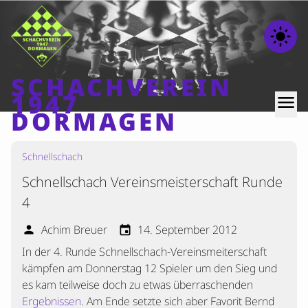
light_mode
SCHACHVEREIN
1947
menu
DORMAGEN
Schnellschach
Home
Schnellschach Vereinsmeisterschaft Runde
Beiträge
4
Mannschaften
Achim Breuer
14. September 2012
person
event
Ranglisten
In der 4. Runde Schnellschach-Vereinsmeiterschaft
Termine
kämpfen am Donnerstag 12 Spieler um den Sieg und
Verschiedenes
es kam teilweise doch zu etwas überraschenden
Ergebnissen
. Am Ende setzte sich aber Favorit Bernd
Kontakt