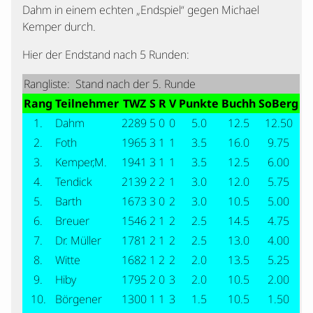
Dahm in einem echten „Endspiel“ gegen Michael
Kemper durch.
Hier der Endstand nach 5 Runden:
Rangliste: Stand nach der 5. Runde
Rang
Teilnehmer
TWZ
S
R
V
Punkte
Buchh
SoBerg
1.
Dahm
2289
5
0
0
5.0
12.5
12.50
2.
Foth
1965
3
1
1
3.5
16.0
9.75
3.
Kemper,M.
1941
3
1
1
3.5
12.5
6.00
4.
Tendick
2139
2
2
1
3.0
12.0
5.75
5.
Barth
1673
3
0
2
3.0
10.5
5.00
6.
Breuer
1546
2
1
2
2.5
14.5
4.75
7.
Dr. Müller
1781
2
1
2
2.5
13.0
4.00
8.
Witte
1682
1
2
2
2.0
13.5
5.25
9.
Hiby
1795
2
0
3
2.0
10.5
2.00
10.
Börgener
1300
1
1
3
1.5
10.5
1.50