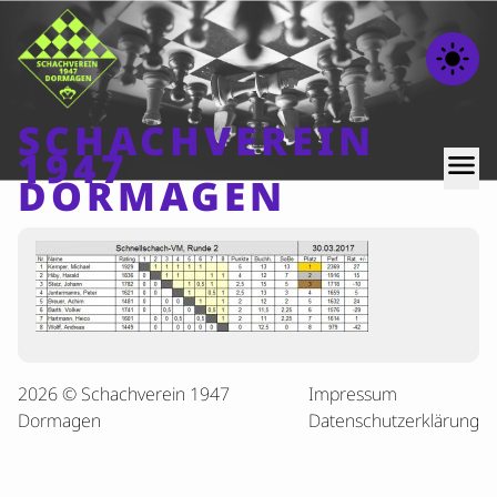
light_mode
SCHACHVEREIN
1947
menu
DORMAGEN
Home
Beiträge
Mannschaften
Ranglisten
2026 © Schachverein 1947
Impressum
Termine
Dormagen
Datenschutzerklärung
Verschiedenes
Kontakt