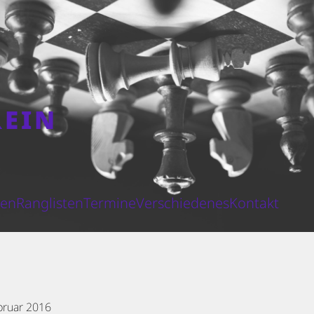
REIN
N
ten
Ranglisten
Termine
Verschiedenes
Kontakt
bruar 2016