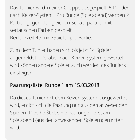
Das Turnier wird in einer Gruppe ausgespielt. 5 Runden
nach Keizer-System. Pro Runde (Spielabend) werden 2
Partien gegen den gleichen Schachpartner mit
vertauschen Farben gespielt.
Bedenkzeit 45 min./Spieler pro Partie.
Zum dem Tunier haben sich bis jetzt 14 Spieler
angemeldet. . Da aber nach Keizer-System gewertet
wird können andere Spieler auch werden des Tuniers
einsteigen.
Paarungsliste Runde 1 am 15.03.2018
Da dieses Tunier mit dem Keizer-System ausgewertet
wird, ergibt sich die Paarung nur aus den anwesenden
Spielern.Dies heißt das die Paarungen erst am
Spielabend (aus den anwesenden Spielern) ermittelt
wird.