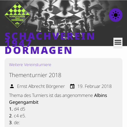
light_mode
SCHACHVEREIN
1947
menu
DORMAGEN
Weitere Vereinsturniere
Home
Thementurnier 2018
Beiträge
Mannschaften
Ernst Albrecht Börgener
19. Februar 2018
person
event
Thema des Turniers ist das angenommene
Albins
Ranglisten
Gegengambit
Termine
1.
d4 d5
Verschiedenes
2
. c4 e5.
3
. de:
Kontakt