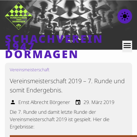
light_mode
SCHACHVEREIN
1947
menu
DORMAGEN
Vereinsmeisterschaft
Home
Vereinsmeisterschaft 2019 – 7. Runde und
Beiträge
somit Endergebnis.
Mannschaften
Ernst Albrecht Börgener
29. März 2019
person
event
Ranglisten
Die 7. Runde und damit letzte Runde der
Termine
Vereinsmeisterschaft 2019 ist gespielt. Hier die
Verschiedenes
Ergebnisse:
Kontakt