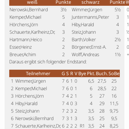
weiß
Punkte
schwarz
Punkte
Nerowski,Bernhard
3½
Wimmer,Jürgen
5½
Kemper,Michael
5
Juntermanns,Peter
3
Hörchens,Jörn
4
Hiby,Harald
4
Schauerte,Karlheinz,Dr,
3
Steiz,Johann
3
Hartmann,Heico
2
Barth,Volker
2½
Esser,Heinz
2
Börgener,Ernst-A.
2
Breuer,Achim
2
Wolff,Andreas
1½
Daraus ergibt sich folgender Endstand:
Teilnehmer
G
S
R
V
Bye
Pkt.
Buch.
SoBe
1
Wimmer,Jürgen
7
6
1
0
6,5
27,5
25
2
Kemper,Michael
7
6
0
1
6
28,5
22
3
Hörchens,Jörn
7
4
2
1
5
27
16
4
Hiby,Harald
7
4
0
3
4
29
11,5
5
Steiz,Johann
7
2
3
2
3,5
28
9,75
6
Nerowski,Bernhard
7
3
1
3
3,5
25
9,5
7
Schauerte,Karlheinz,Dr,
6
2
2
2
R1
3,5
24
8,25