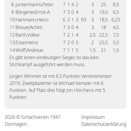
8
Juntermanns,Peter
7
1
4
2
3
25
8,5
9
Börgener,Ernst-A.
7
3
0
4
3
19,5
6,5
10
Hartmann,Heico
6
2
1
3
R3
3
18,5
6,25
11
Breuer,Achim
7
3
0
4
3
18
4,5
12
Barth,Volker
7
2
1
4
2,5
22,5
7,5
13
Esser,Heinz
7
2
0
5
2
25,5
5,5
14
Wolff,Andreas
7
1
1
5
1,5
21
1,5
Es gibt einen eindeutigen Sieger, so das kein
Stichkampf ausgeführt werden muss.
Jürgen Wimmer ist mit 6,5 Punkten Vereinsmeister
2019. Zweitplazierter ist Michael Kemper mit 6
Punkten. Auf Platz drei folgt Jon Hörchens mit 5
Punkten.
2026 © Schachverein 1947
Impressum
Dormagen
Datenschutzerklärung