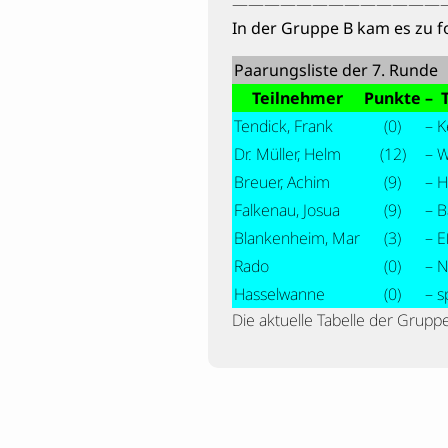
—————————————
In der Gruppe B kam es zu 
Paarungsliste der 7. Runde
Teilnehmer
Punkte
–
Tendick, Frank
(0)
–
K
Dr. Müller, Helm
(12)
–
W
Breuer, Achim
(9)
–
H
Falkenau, Josua
(9)
–
B
Blankenheim, Mar
(3)
–
E
Rado
(0)
–
N
Hasselwanne
(0)
–
s
Die aktuelle Tabelle der Gruppe