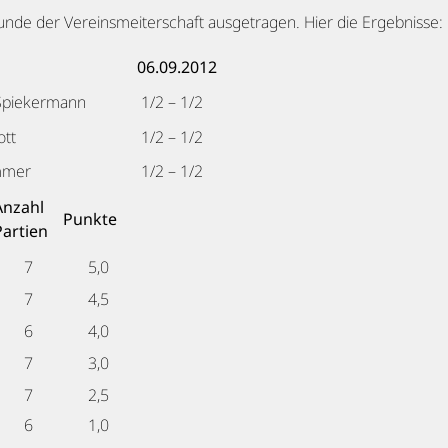
nde der Vereinsmeiterschaft ausgetragen. Hier die Ergebnisse:
06.09.2012
 Spiekermann
1/2 – 1/2
ott
1/2 – 1/2
mmer
1/2 – 1/2
Anzahl
Punkte
Partien
7
5,0
7
4,5
6
4,0
7
3,0
7
2,5
6
1,0