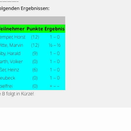
————–
folgenden Ergebnissen:
Teilnehmer
Punkte
Ergebnis
emper, Horst
(12)
1 – 0
itte, Marvin
(12)
½ – ½
iby, Harald
(9)
1 – 0
arth, Volker
(0)
1 – 0
ßer, Heinz
(6)
1 – 0
eubeck
(0)
1 – 0
pielfrei
(0)
+ – –
 B folgt in Kürze!