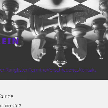
REIN
N
ten
Ranglisten
Termine
Verschiedenes
Kontakt
 Runde
tember 2012