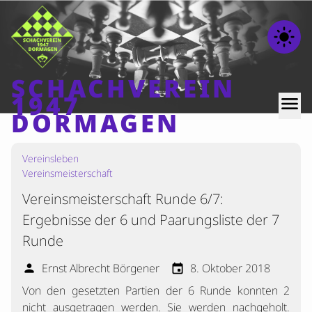
light_mode
SCHACHVEREIN
1947
menu
DORMAGEN
Vereinsleben
Home
Vereinsmeisterschaft
Beiträge
Vereinsmeisterschaft Runde 6/7:
Mannschaften
Ergebnisse der 6 und Paarungsliste der 7
Ranglisten
Runde
Termine
Ernst Albrecht Börgener
8. Oktober 2018
person
event
Verschiedenes
Von den gesetzten Partien der 6 Runde konnten 2
Kontakt
nicht ausgetragen werden. Sie werden nachgeholt.