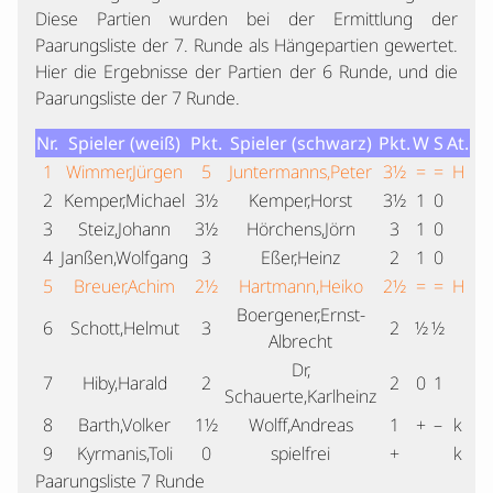
Diese Partien wurden bei der Ermittlung der
Paarungsliste der 7. Runde als Hängepartien gewertet.
Hier die Ergebnisse der Partien der 6 Runde, und die
Paarungsliste der 7 Runde.
Nr.
Spieler (weiß)
Pkt.
Spieler (schwarz)
Pkt.
W
S
At.
1
Wimmer,Jürgen
5
Juntermanns,Peter
3½
=
=
H
2
Kemper,Michael
3½
Kemper,Horst
3½
1
0
3
Steiz,Johann
3½
Hörchens,Jörn
3
1
0
4
Janßen,Wolfgang
3
Eßer,Heinz
2
1
0
5
Breuer,Achim
2½
Hartmann,Heiko
2½
=
=
H
Boergener,Ernst-
6
Schott,Helmut
3
2
½
½
Albrecht
Dr,
7
Hiby,Harald
2
2
0
1
Schauerte,Karlheinz
8
Barth,Volker
1½
Wolff,Andreas
1
+
–
k
9
Kyrmanis,Toli
0
spielfrei
+
k
Paarungsliste 7 Runde