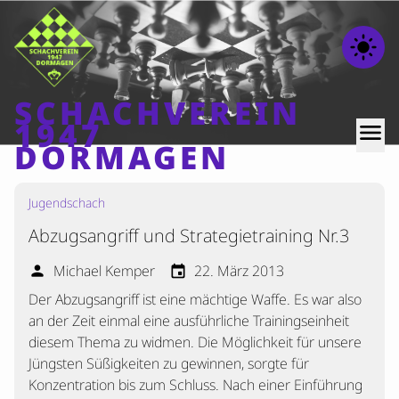
light_mode
SCHACHVEREIN
1947
menu
DORMAGEN
Jugendschach
Home
Abzugsangriff und Strategietraining Nr.3
Beiträge
Mannschaften
Michael Kemper
22. März 2013
person
event
Der Abzugsangriff ist eine mächtige Waffe. Es war also
Ranglisten
an der Zeit einmal eine ausführliche Trainingseinheit
Termine
diesem Thema zu widmen. Die Möglichkeit für unsere
Verschiedenes
Jüngsten Süßigkeiten zu gewinnen, sorgte für
Konzentration bis zum Schluss. Nach einer Einführung
Kontakt