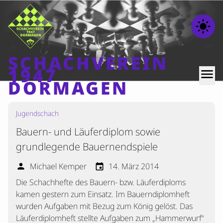
light_mode
SCHACHVEREIN
1947
menu
DORMAGEN
Jugendschach
Home
Bauern- und Läuferdiplom sowie
Beiträge
grundlegende Bauernendspiele
Mannschaften
Michael Kemper
14. März 2014
person
event
Ranglisten
Die Schachhefte des Bauern- bzw. Läuferdiploms
Termine
kamen gestern zum Einsatz. Im Bauerndiplomheft
Verschiedenes
wurden Aufgaben mit Bezug zum König gelöst. Das
Läuferdiplomheft stellte Aufgaben zum „Hammerwurf“
Kontakt