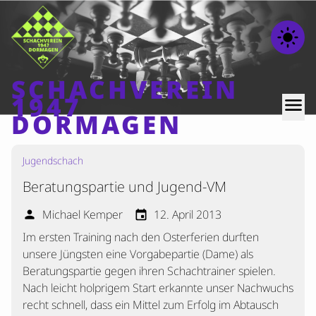
light_mode
SCHACHVEREIN
1947
menu
DORMAGEN
Jugendschach
Home
Beratungspartie und Jugend-VM
Beiträge
Mannschaften
Michael Kemper
12. April 2013
person
event
Im ersten Training nach den Osterferien durften
Ranglisten
unsere Jüngsten eine Vorgabepartie (Dame) als
Termine
Beratungspartie gegen ihren Schachtrainer spielen.
Verschiedenes
Nach leicht holprigem Start erkannte unser Nachwuchs
recht schnell, dass ein Mittel zum Erfolg im Abtausch
Kontakt