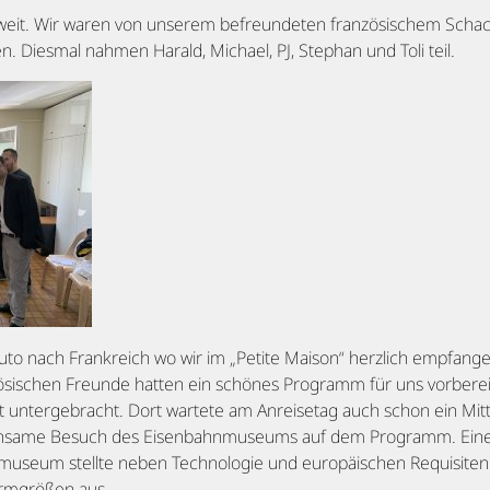
 weit. Wir waren von unserem befreundeten französischem Scha
n. Diesmal nahmen Harald, Michael, PJ, Stephan und Toli teil.
o nach Frankreich wo wir im „Petite Maison“ herzlich empfang
sischen Freunde hatten ein schönes Programm für uns vorbereit
 untergebracht. Dort wartete am Anreisetag auch schon ein Mit
insame Besuch des Eisenbahnmuseums auf dem Programm. Eine 
nmuseum stellte neben Technologie und europäischen Requisite
ormgrößen aus.