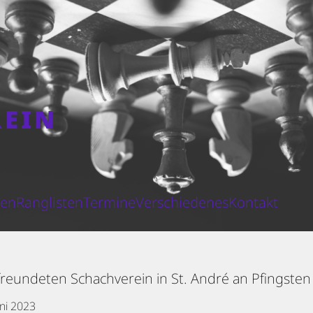
REIN
N
ten
Ranglisten
Termine
Verschiedenes
Kontakt
reundeten Schachverein in St. André an Pfingsten
uni 2023