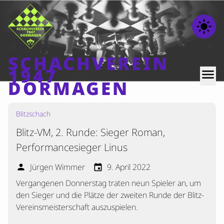
light_mode
SCHACHVEREIN
1947
menu
DORMAGEN
Blitzschach
Home
Blitz-VM, 2. Runde: Sieger Roman,
Beiträge
Performancesieger Linus
Mannschaften
Jürgen Wimmer
9. April 2022
person
event
Ranglisten
Vergangenen Donnerstag traten neun Spieler an, um
Termine
den Sieger und die Plätze der zweiten Runde der Blitz-
Verschiedenes
Vereinsmeisterschaft auszuspielen.
Kontakt