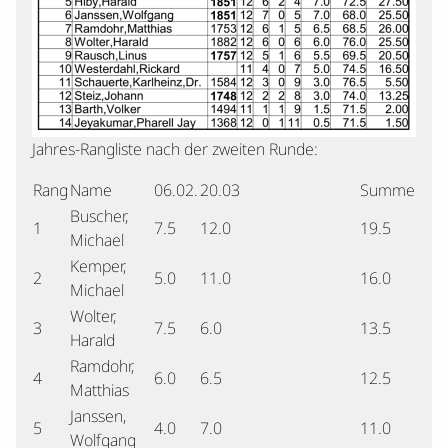
Jahres-Rangliste nach der zweiten Runde:
Rang
Name
06.02.
20.03
Summe
Buscher,
1
7.5
12.0
19.5
Michael
Kemper,
2
5.0
11.0
16.0
Michael
Wolter,
3
7.5
6.0
13.5
Harald
Ramdohr,
4
6.0
6.5
12.5
Matthias
Janssen,
5
4.0
7.0
11.0
Wolfgang