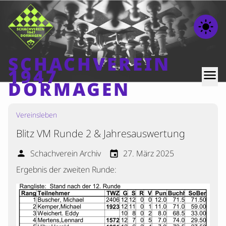
light_mode
SCHACHVEREIN
1947
menu
DORMAGEN
Vereinsleben
Home
Blitz VM Runde 2 & Jahresauswertung
Beiträge
Mannschaften
Schachverein Archiv
27. März 2025
person
event
Ergebnis der zweiten Runde:
Ranglisten
Termine
Verschiedenes
Kontakt