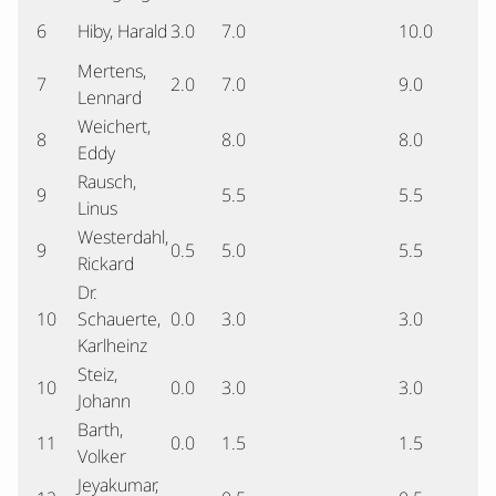
6
Hiby, Harald
3.0
7.0
10.0
Mertens,
7
2.0
7.0
9.0
Lennard
Weichert,
8
8.0
8.0
Eddy
Rausch,
9
5.5
5.5
Linus
Westerdahl,
9
0.5
5.0
5.5
Rickard
Dr.
10
Schauerte,
0.0
3.0
3.0
Karlheinz
Steiz,
10
0.0
3.0
3.0
Johann
Barth,
11
0.0
1.5
1.5
Volker
Jeyakumar,