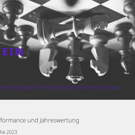
REIN
N
ten
Ranglisten
Termine
Verschiedenes
Kontakt
erformance und Jahreswertung
Mai 2023