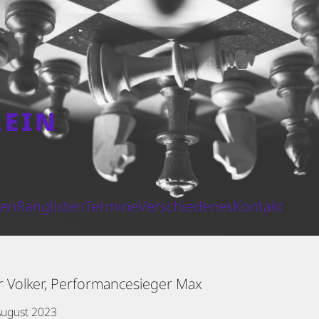
REIN
N
ten
Ranglisten
Termine
Verschiedenes
Kontakt
er Volker, Performancesieger Max
August 2023