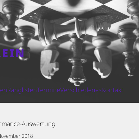
REIN
N
ten
Ranglisten
Termine
Verschiedenes
Kontakt
formance-Auswertung
November 2018