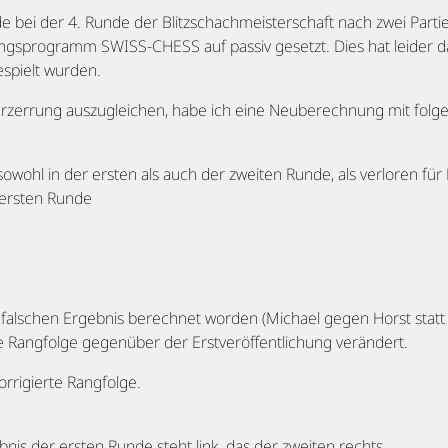
e bei der 4. Runde der Blitzschachmeisterschaft nach zwei Parti
gsprogramm SWISS-CHESS auf passiv gesetzt. Dies hat leider d
espielt wurden.
rzerrung auszugleichen, habe ich eine Neuberechnung mit fol
sowohl in der ersten als auch der zweiten Runde, als verloren für
 ersten Runde
 falschen Ergebnis berechnet worden (Michael gegen Horst statt 1
die Rangfolge gegenüber der Erstveröffentlichung verändert.
orrigierte Rangfolge.
bnis der ersten Runde steht link, das der zweiten rechts.