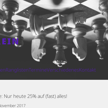
REIN
N
ten
Ranglisten
Termine
Verschiedenes
Kontakt
: Nur heute 25% auf (fast) alles!
November 2017