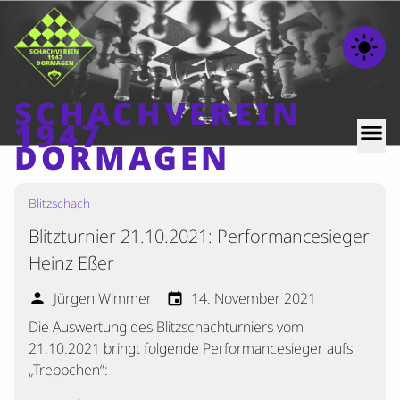
light_mode
SCHACHVEREIN
1947
menu
DORMAGEN
Blitzschach
Home
Blitzturnier 21.10.2021: Performancesieger
Beiträge
Heinz Eßer
Mannschaften
Jürgen Wimmer
14. November 2021
person
event
Ranglisten
Die Auswertung des Blitzschachturniers vom
Termine
21.10.2021 bringt folgende Performancesieger aufs
Verschiedenes
„Treppchen“:
Kontakt