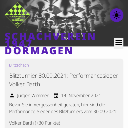
light_mode
SCHACHVEREIN
1947
menu
DORMAGEN
Blitzschach
Home
Blitzturnier 30.09.2021: Performancesieger
Beiträge
Volker Barth
Mannschaften
Jürgen Wimmer
14. November 2021
person
event
Ranglisten
Bevor Sie in Vergessenheit geraten, hier sind die
Termine
Performance-Sieger des Blitzturniers vom 30.09.2021
Verschiedenes
Volker Barth (+30 Punkte)
Kontakt