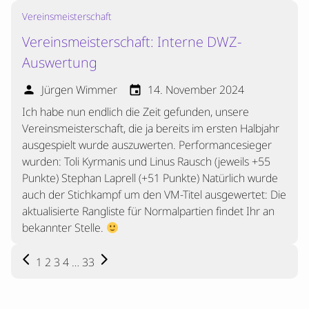
Vereinsmeisterschaft
Vereinsmeisterschaft: Interne DWZ-
Auswertung
Jürgen Wimmer
14. November 2024
person
event
Ich habe nun endlich die Zeit gefunden, unsere
Vereinsmeisterschaft, die ja bereits im ersten Halbjahr
ausgespielt wurde auszuwerten. Performancesieger
wurden: Toli Kyrmanis und Linus Rausch (jeweils +55
Punkte) Stephan Laprell (+51 Punkte) Natürlich wurde
auch der Stichkampf um den VM-Titel ausgewertet: Die
aktualisierte Rangliste für Normalpartien findet Ihr an
bekannter Stelle.
Seitennummerierung
arrow_back_ios
arrow_forward_ios
1
2
3
4
…
33
der