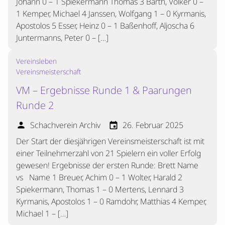
Johann 0 – 1 Spiekermann Thomas 3 Barth, Volker 0 –
1 Kemper, Michael 4 Janssen, Wolfgang 1 – 0 Kyrmanis,
Apostolos 5 Esser, Heinz 0 – 1 Baßenhoff, Aljoscha 6
Juntermanns, Peter 0 – […]
Vereinsleben
Vereinsmeisterschaft
VM – Ergebnisse Runde 1 & Paarungen
Runde 2
Schachverein Archiv
26. Februar 2025
person
event
Der Start der diesjährigen Vereinsmeisterschaft ist mit
einer Teilnehmerzahl von 21 Spielern ein voller Erfolg
gewesen! Ergebnisse der ersten Runde: Brett Name
vs Name 1 Breuer, Achim 0 – 1 Wolter, Harald 2
Spiekermann, Thomas 1 – 0 Mertens, Lennard 3
Kyrmanis, Apostolos 1 – 0 Ramdohr, Matthias 4 Kemper,
Michael 1 – […]