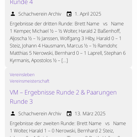
Runde 4
Schachverein Archiv
1. April 2025
person
event
Ergebnisse der dritten Runde: Brett Name vs Name
1 Kemper, Michael ½ – ½ Wolter, Harald 2 Baßenhoff,
Aljoscha ½ – ½ Janssen, Wolfgang 3 Hiby, Harald 0 – 1
Steiz, Johann 4 Hausmann, Marcus ½ – ½ Ramdohr,
Matthias 5 Nerowski, Bernhard 0 – 1 Laprell, Stephan 6
Kyrmanis, Apostolos ½ – […]
Vereinsleben
Vereinsmeisterschaft
VM – Ergebnisse Runde 2 & Paarungen
Runde 3
Schachverein Archiv
13. März 2025
person
event
Ergebnisse der zweiten Runde: Brett Name vs Name
1 Wolter, Harald 1 – 0 Nerowski, Bernhard 2 Steiz,