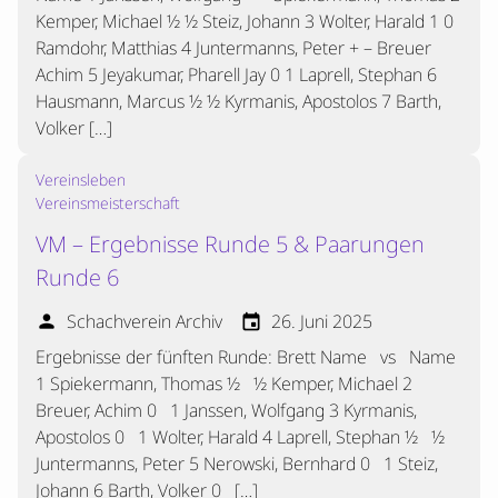
Kemper, Michael ½ ½ Steiz, Johann 3 Wolter, Harald 1 0
Ramdohr, Matthias 4 Juntermanns, Peter + – Breuer
Achim 5 Jeyakumar, Pharell Jay 0 1 Laprell, Stephan 6
Hausmann, Marcus ½ ½ Kyrmanis, Apostolos 7 Barth,
Volker […]
Vereinsleben
Vereinsmeisterschaft
VM – Ergebnisse Runde 5 & Paarungen
Runde 6
Schachverein Archiv
26. Juni 2025
person
event
Ergebnisse der fünften Runde: Brett Name vs Name
1 Spiekermann, Thomas ½ ½ Kemper, Michael 2
Breuer, Achim 0 1 Janssen, Wolfgang 3 Kyrmanis,
Apostolos 0 1 Wolter, Harald 4 Laprell, Stephan ½ ½
Juntermanns, Peter 5 Nerowski, Bernhard 0 1 Steiz,
Johann 6 Barth, Volker 0 […]